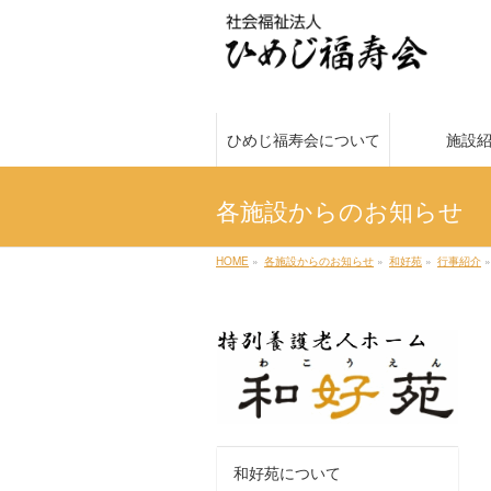
ひめじ福寿会について
施設
各施設からのお知らせ
HOME
»
各施設からのお知らせ
»
和好苑
»
行事紹介
»
和好苑について