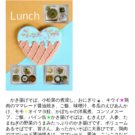
かき揚げそば、小松菜の煮浸し、おにぎり
、
キウイ
★
鶏
肉のママレード醤油焼き、ご飯、味噌汁、冬瓜のえびあんか
け、モモ
★
オイマヨ鮭、かぼちゃの洋風煮、コンソメスー
プ、ご飯、パイン缶
★
かき揚げそばは、むきえび、人参、た
まねぎの野菜のうまみたっぷりのかき揚げです。ボリューム
あるそばです。皆さん。あったかいそばに大喜びです。鶏肉
のママレード醤油焼きは、ママレード、醤油、ニンニクなど