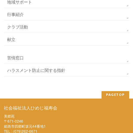
地域サポート
行事紹介
クラブ活動
献立
苦情窓口
ハラスメント防止に関する指針
PAGETOP
社会福祉法人ひめじ福寿会
美郷苑
〒671-0246
姫路市四郷町坂元44番地1
TEL : (079)262-6671