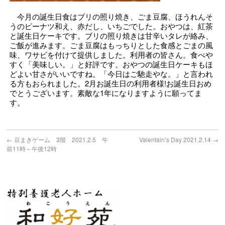
今月の誕生日食はブリの照り焼き、ごま豆腐、ほうれんそ
うのピーナツ和え、赤だし、いちごでした。おやつは、紅茶
と誕生日ケーキです。ブリの照り焼きは甘辛いタレが絡み、
ご飯が進みます。ごま豆腐はもっちりとした食感とごまの風
味、ワサビを付けて提供しました。利用者の皆さん。食べや
すく「美味しい。」と好評です。おやつの誕生日ケーキもほ
どよい甘さがいいですね。「今日はご馳走やな。」と言われ
る方もおられました。2月お誕生日の利用者様!お誕生日おめ
でとうございます。素敵な1年になりますように願ってま
す。
←
豆まきゲーム 3階 2021.2.5 午
Valentain’s Day 2021.2.14
→
前11時～午後12時