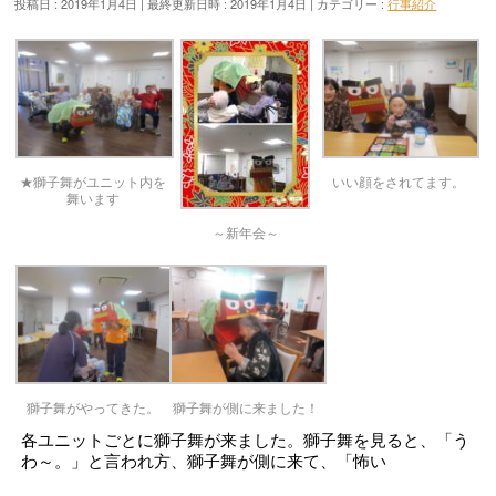
投稿日 : 2019年1月4日
最終更新日時 : 2019年1月4日
カテゴリー :
行事紹介
★獅子舞がユニット内を
いい顔をされてます。
舞います
～新年会～
獅子舞がやってきた。
獅子舞が側に来ました！
各ユニットごとに獅子舞が来ました。獅子舞を見ると、「う
わ～。」と言われ方、獅子舞が側に来て、「怖い