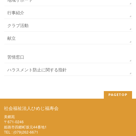
行事紹介
クラブ活動
献立
苦情窓口
ハラスメント防止に関する指針
PAGETOP
社会福祉法人ひめじ福寿会
美郷苑
〒671-0246
姫路市四郷町坂元44番地1
TEL : (079)262-6671