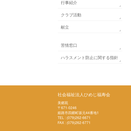
行事紹介
クラブ活動
献立
苦情窓口
ハラスメント防止に関する指針
社会福祉法人ひめじ福寿会
美郷苑
〒671-0246
姫路市四郷町坂元44番地1
TEL : (079)262-6671
FAX : (079)262-6771