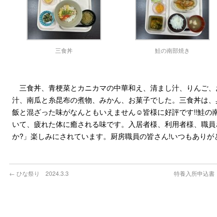
三食丼
鮭の南部焼き
三食丼、青梗菜とカニカマの中華和え、清まし汁、りんご、
汁、南瓜と糸昆布の煮物、みかん、お菓子でした。三食丼は、
飯と混ざった味がなんともいえません☺皆様に好評です!!鮭の
いて、疲れた体に癒される味です。入居者様、利用者様、職員
か?」楽しみにされています。厨房職員の皆さん!いつもありが
←
ひな祭り 2024.3.3
特養入所申込書