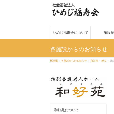
ひめじ福寿会について
施設
各施設からのお知らせ
HOME
»
各施設からのお知らせ
»
和好苑
»
献立
»
施
和好苑について