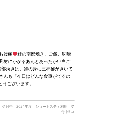
お饅頭
鮭の南部焼き、ご飯、味噌
具材にかかるあんとあったかい白ご
南部焼きは、鮭の身に三杯酢がきいて
さんも「今日はどんな食事がでるの
とうございます。
 受付中 2024年度 ショートスティ利用 受
付中!!
→