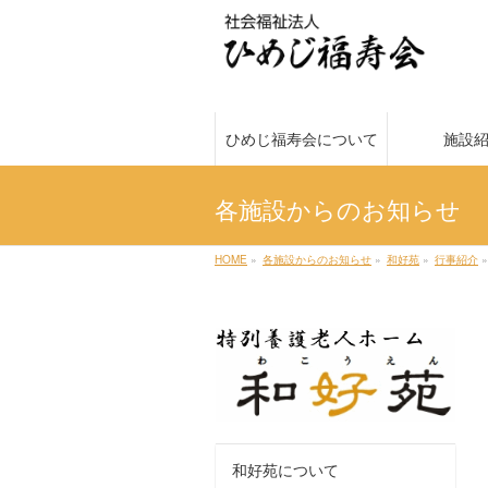
ひめじ福寿会について
施設
各施設からのお知らせ
HOME
»
各施設からのお知らせ
»
和好苑
»
行事紹介
»
和好苑について