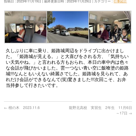
投稿日 : 2023年11月19日
最終更新日時 : 2023年11月29日
カテゴリー :
行事紹介
久しぶりに車に乗り、姫路城周辺をドライブに出かけまし
た。「姫路城が見える。」と大喜びをされる方、「気持ちい
い天気やね。」と言われる方もおられ、本日の車中内は色々
な会話が飛びかいました。雲一つない青い空に飯喰塗の姫路
城!!!なんともいえない綺麗さでした。姫路城を見られて、あ
れだけ会話ができるなんて(笑)驚きました!!!次回こそ、お弁
当持参して行きたいです。
←
楷の木 2023.11.6
龍野北高校 実習生 2年生 11月6日
～17日
→