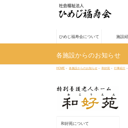
ひめじ福寿会について
施設
各施設からのお知らせ
HOME
»
各施設からのお知らせ
»
和好苑
»
行事紹介
»
和好苑について