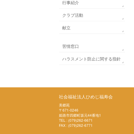
行事紹介
クラブ活動
献立
苦情窓口
ハラスメント防止に関する指針
社会福祉法人ひめじ福寿会
美郷苑
〒671-0246
姫路市四郷町坂元44番地1
TEL : (079)262-6671
FAX : (079)262-6771