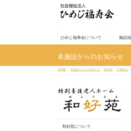
ひめじ福寿会について
施設
各施設からのお知らせ
HOME
»
各施設からのお知らせ
»
和好苑
»
行事紹介
»
和好苑について