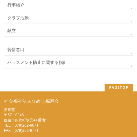
行事紹介
クラブ活動
献立
苦情窓口
ハラスメント防止に関する指針
PAGETOP
社会福祉法人ひめじ福寿会
美郷苑
〒671-0246
姫路市四郷町坂元44番地1
TEL : (079)262-6671
FAX : (079)262-6771