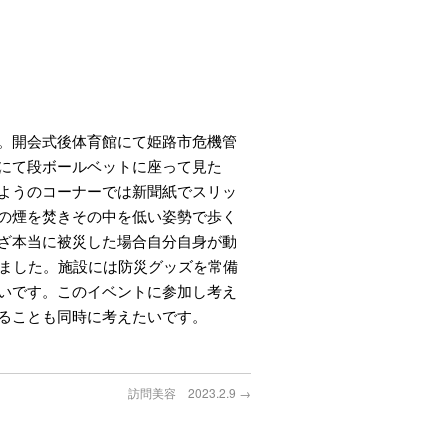
。開会式後体育館にて姫路市危機管
にて段ボールベットに座って見た
ようのコーナーでは新聞紙でスリッ
の煙を焚きその中を低い姿勢で歩く
ざ本当に被災した場合自分自身が動
りました。施設には防災グッズを常備
いです。このイベントに参加し考え
ることも同時に考えたいです。
訪問美容 2023.2.9
→