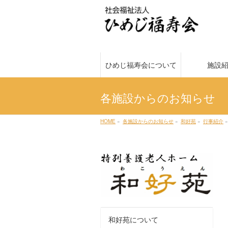
ひめじ福寿会について
施設
各施設からのお知らせ
HOME
»
各施設からのお知らせ
»
和好苑
»
行事紹介
»
和好苑について