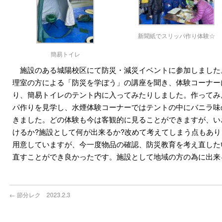
新聞紙でスリッパ作り体験☆
簡易トイレ
施設のある城陽校区にて防災・減災イベントに参加しました
理室の方による「防災を学ぼう」の講座を聞き、体験コーナー
り、簡易トイレのテント内に入ってみたりしました。作ってみ
パ作りを見学し、水煙体験コーナーではテントの中にバニラ味
きました。どの体験も今は客観的に見ることができますが、い
けるか?施設として何が出来るか?改めて考えてしまう点もあ
用意していますが、今一度物品の確認、防災教育を考え直した
直すことができ良かったです。施設として地域の方の為に出来
←
節分レク 2023.2.3