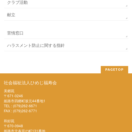
クラブ活動
献立
苦情窓口
ハラスメント防止に関する指針
PAGETOP
社会福祉法人ひめじ福寿会
美郷苑
〒671-0246
姫路市四郷町坂元44番地1
TEL : (079)262-6671
FAX : (079)262-6771
和好苑
〒670-0948
姫路市北条宮の町131番地