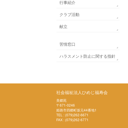
行事紹介
クラブ活動
献立
苦情窓口
ハラスメント防止に関する指針
社会福祉法人ひめじ福寿会
美郷苑
〒671-0246
姫路市四郷町坂元44番地1
TEL : (079)262-6671
FAX : (079)262-6771