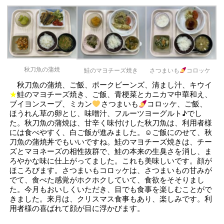
秋刀魚の蒲焼
鮭のマヨチーズ焼き
さつまいも
コロッケ
秋刀魚の蒲焼、ご飯、ポークビーンズ、清まし汁、キウイ
★
鮭のマヨチーズ焼き、ご飯、青梗菜とカニカマ中華和え、
ブイヨンスープ、ミカン
さつまいも
コロッケ、ご飯、
ほうれん草の卵とじ、味噌汁、フルーツヨーグルト♪でし
た。秋刀魚の蒲焼は、甘辛く味付けした秋刀魚は、利用者様
には食べやすく、白ご飯が進みました。☺ご飯にのせて、秋
刀魚の蒲焼丼でもいいですね。鮭のマヨチーズ焼きは、チー
ズとマヨネーズの相性抜群で、鮭の本来の生臭さを消し、ま
ろやかな味に仕上がってました。これも美味しいです。顔が
ほころびます。さつまいもコロッケは、さつまいもの甘みが
でて、食べた感覚がホクホクしていて、食欲をそそりまし
た。今月もおいしくいただき、目でも食事を楽しむことがで
きました。来月は、クリスマス食事もあり、楽しみです。利
用者様の喜ばれて顔が目に浮かびます。