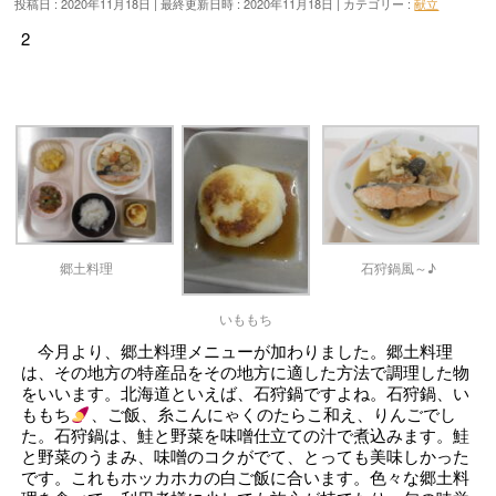
投稿日 : 2020年11月18日
最終更新日時 : 2020年11月18日
カテゴリー :
献立
2
郷土料理
石狩鍋風～♪
いももち
今月より、郷土料理メニューが加わりました。郷土料理
は、その地方の特産品をその地方に適した方法で調理した物
をいいます。北海道といえば、石狩鍋ですよね。石狩鍋、い
ももち
、ご飯、糸こんにゃくのたらこ和え、りんごでし
た。石狩鍋は、鮭と野菜を味噌仕立ての汁で煮込みます。鮭
と野菜のうまみ、味噌のコクがでて、とっても美味しかった
です。これもホッカホカの白ご飯に合います。色々な郷土料