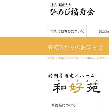
ひめじ福寿会について
施設
各施設からのお知らせ
HOME
»
各施設からのお知らせ
»
和好苑
»
行事紹介
»
和好苑について