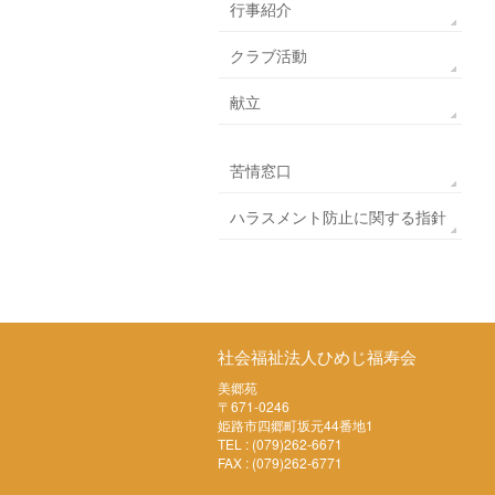
行事紹介
クラブ活動
献立
苦情窓口
ハラスメント防止に関する指針
社会福祉法人ひめじ福寿会
美郷苑
〒671-0246
姫路市四郷町坂元44番地1
TEL : (079)262-6671
FAX : (079)262-6771