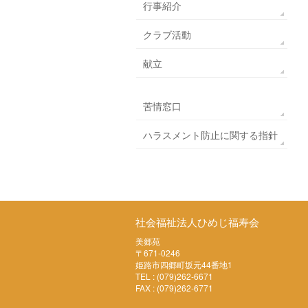
行事紹介
クラブ活動
献立
苦情窓口
ハラスメント防止に関する指針
社会福祉法人ひめじ福寿会
美郷苑
〒671-0246
姫路市四郷町坂元44番地1
TEL : (079)262-6671
FAX : (079)262-6771