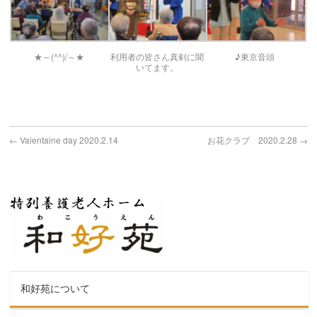
★～(^^)/～★
利用者の皆さん真剣に聞
♪東京音頭
いてます。
←
Vaientaine day 2020.2.14
お花クラブ 2020.2.28
→
和好苑について