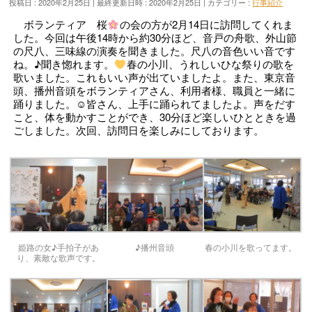
投稿日 : 2020年2月25日
最終更新日時 : 2020年2月25日
カテゴリー :
行事紹介
ボランティア 桜
の会の方が2月14日に訪問してくれま
した。今回は午後14時から約30分ほど、音戸の舟歌、外山節
の尺八、三味線の演奏を聞きました。尺八の音色いい音です
ね。♪聞き惚れます。
春の小川、うれしいひな祭りの歌を
歌いました。これもいい声が出ていましたよ。また、東京音
頭、播州音頭をボランティアさん、利用者様、職員と一緒に
踊りました。☺皆さん、上手に踊られてましたよ。声をだす
こと、体を動かすことができ、30分ほど楽しいひとときを過
ごしました。次回、訪問日を楽しみにしております。
姫路の女♪手拍子があ
♪播州音頭
春の小川を歌ってます。
り、素敵な歌声です。