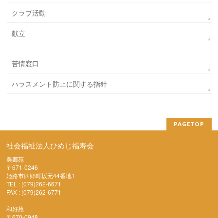
クラブ活動
献立
苦情窓口
ハラスメント防止に関する指針
PAGETOP
社会福祉法人ひめじ福寿会
美郷苑
〒671-0246
姫路市四郷町坂元44番地1
TEL : (079)262-6671
FAX : (079)262-6771
和好苑
〒670-0948