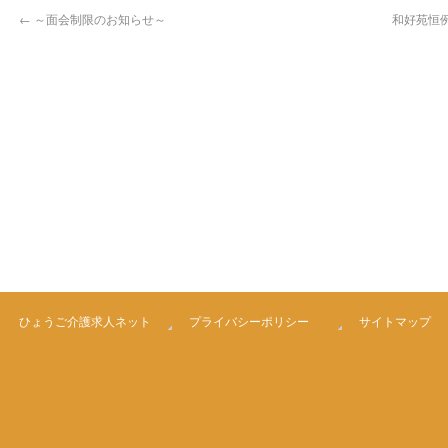
←
～面会制限のお知らせ～
和好苑恒例
ひょうご介護求人ネット
プライバシーポリシー
サイトマップ