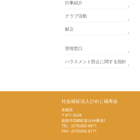
行事紹介
クラブ活動
献立
苦情窓口
ハラスメント防止に関する指針
社会福祉法人ひめじ福寿会
美郷苑
〒671-0246
姫路市四郷町坂元44番地1
TEL : (079)262-6671
FAX : (079)262-6771