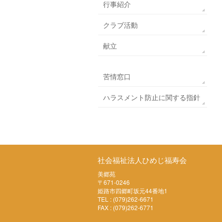
行事紹介
クラブ活動
献立
苦情窓口
ハラスメント防止に関する指針
社会福祉法人ひめじ福寿会
美郷苑
〒671-0246
姫路市四郷町坂元44番地1
TEL : (079)262-6671
FAX : (079)262-6771