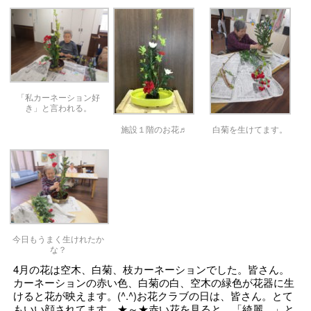
「私カーネーション好
き」と言われる。
施設１階のお花♬
白菊を生けてます。
今日もうまく生けれたか
な？
4月の花は空木、白菊、枝カーネーションでした。皆さん。
カーネーションの赤い色、白菊の白、空木の緑色が花器に生
けると花が映えます。(^.^)お花クラブの日は、皆さん。とて
もいい顔されてます。★～★赤い花を見ると、「綺麗。」と