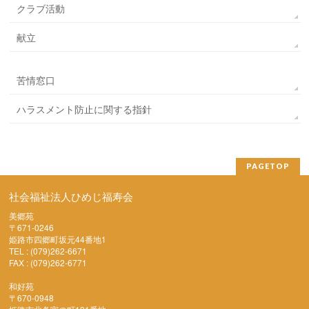
クラブ活動
献立
苦情窓口
ハラスメント防止に関する指針
PAGETOP
社会福祉法人ひめじ福寿会
美郷苑
〒671-0246
姫路市四郷町坂元44番地1
TEL : (079)262-6671
FAX : (079)262-6771
和好苑
〒670-0948