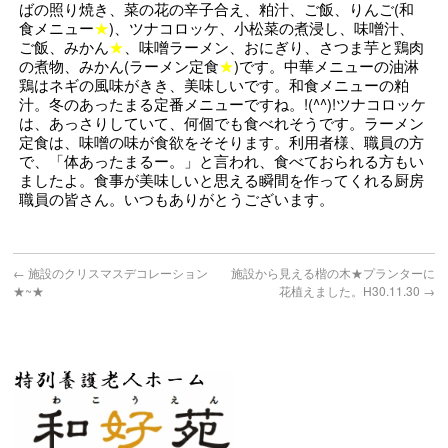
ばの照り焼き、菜の花の辛子合え、粕汁、ご飯、りんご(和
食メニュー
★
)、ツナコロッケ、小松菜の煮浸し、味噌汁、
ご飯、みかん
★
、味噌ラーメン、おにぎり、さつま芋と鶏肉
の煮物、みかん(ラーメン定食
★
)です。中華メニューの油淋
鶏はネギの風味がきき、美味しいです。和食メニューの粕
汁。冬のあったまる定番メニューですね。!(^^)!ツナコロッケ
は、あっさりしていて、何個でも食べれそうです。ラーメン
定食は、味噌の味が食欲をそそります。利用者様、職員の方
で、「体あったまるー。」と言われ、食べておられる方もい
ましたよ。食事が美味しいと思える瞬間を作ってくれる厨房
職員の皆さん。いつもありがとうございます。
←
施設のクリスマスデコレーション
施設から見える楷の木★プランターに
★~★
花植えました。H30.11.30
→