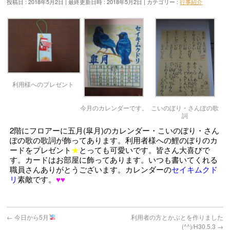
投稿日 : 2018年5月2日
最終更新日時 : 2018年5月2日
カテゴリー :
行事紹介
利用様へのプレゼント
今月のカレンダーです。
こいのぼり・さんぽの歌
詞
2階にフロアーに五月(皐月)のカレンダー・こいのぼり・さん
ぽの歌の歌詞が飾ってあります。利用者様への鯉のぼりのカ
ードをプレゼント
★
とっても可愛いです。皆さん大喜びで
す。カードはお部屋に飾ってあります。
いつも書いてくれる
職員さんありがとうございます。カレンダーの
セイキムクド
リ
素敵です。
♥♥
←
今日から5月
利用者の方とかぶとを作りました
(^^)/H30.5.3
→