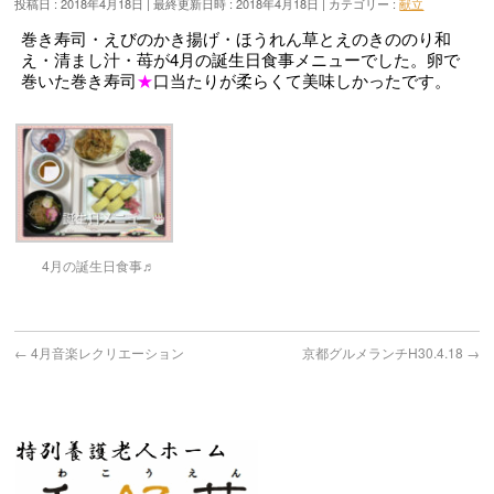
投稿日 : 2018年4月18日
最終更新日時 : 2018年4月18日
カテゴリー :
献立
巻き寿司・えびのかき揚げ・ほうれん草とえのきののり和
え・清まし汁・苺が4月の誕生日食事メニューでした。卵で
巻いた巻き寿司
★
口当たりが柔らくて美味しかったです。
4月の誕生日食事♬
←
4月音楽レクリエーション
京都グルメランチH30.4.18
→