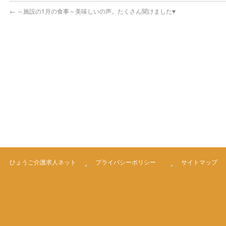
←
～施設の1月の食事～美味しいの声。たくさん聞けました♥
ひょうご介護求人ネット
プライバシーポリシー
サイトマップ