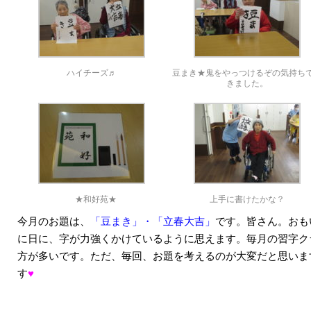
ハイチーズ♬
豆まき★鬼をやっつけるぞの気持ち
きました。
★和好苑★
上手に書けたかな？
今月のお題は、
「豆まき」・「立春大吉」
です。皆さん。おもい
に日に、字が力強くかけているように思えます。毎月の習字ク
方が多いです。ただ、毎回、お題を考えるのが大変だと思いま
す
♥