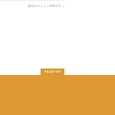
節分のメニューH30.2.3
→
PAGETOP