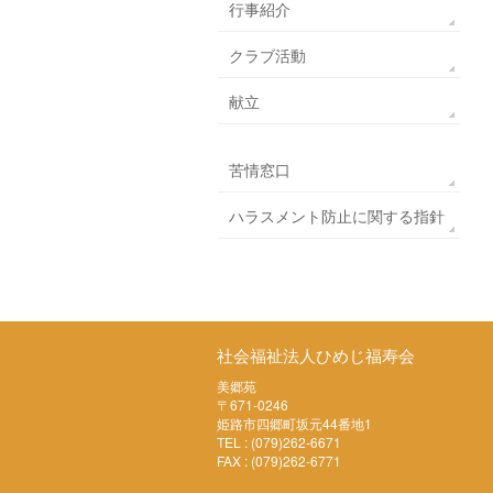
行事紹介
クラブ活動
献立
苦情窓口
ハラスメント防止に関する指針
社会福祉法人ひめじ福寿会
美郷苑
〒671-0246
姫路市四郷町坂元44番地1
TEL : (079)262-6671
FAX : (079)262-6771