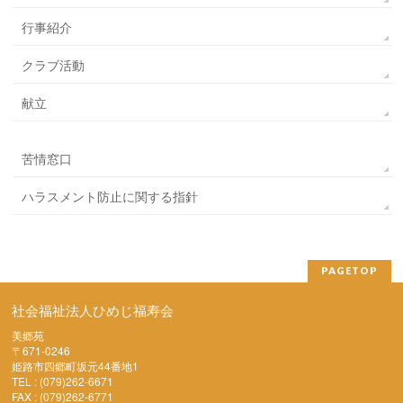
行事紹介
クラブ活動
献立
苦情窓口
ハラスメント防止に関する指針
PAGETOP
社会福祉法人ひめじ福寿会
美郷苑
〒671-0246
姫路市四郷町坂元44番地1
TEL : (079)262-6671
FAX : (079)262-6771