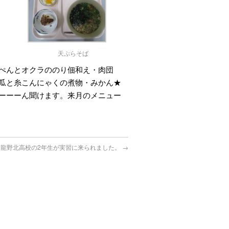
天ぷらそば
ぺんとオクラののり佃和え・肉団
瓜と糸こんにゃくの煮物・みかん★
ーーーん聞けます。来月のメニュー
龍野北高校の2年生が実習に来られました。
→