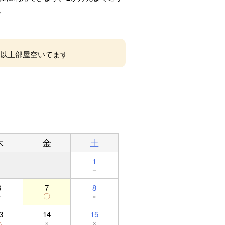
。
屋以上部屋空いてます
木
金
土
1
－
6
7
8
－
〇
×
3
14
15
△
×
×