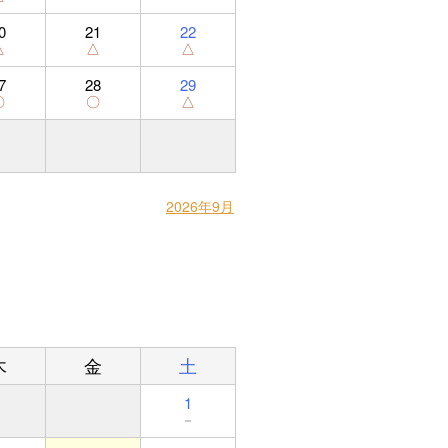
0
21
22
△
△
△
7
28
29
〇
〇
△
2026年9月
木
金
土
1
－