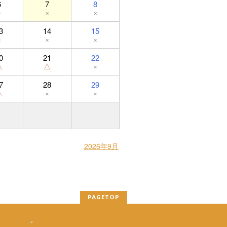
6
7
8
－
×
×
3
14
15
×
×
×
0
21
22
△
△
×
7
28
29
△
×
×
2026年9月
PAGETOP