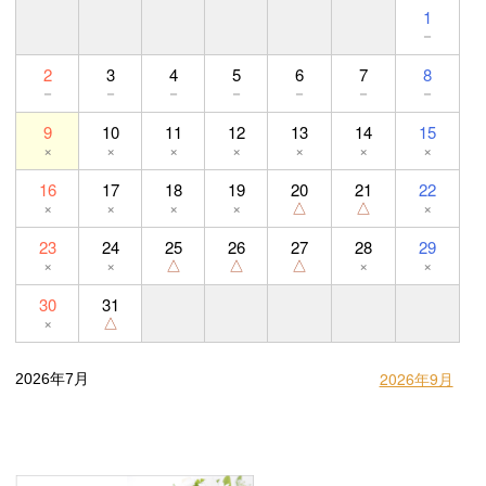
1
－
2
3
4
5
6
7
8
－
－
－
－
－
－
－
9
10
11
12
13
14
15
×
×
×
×
×
×
×
16
17
18
19
20
21
22
×
×
×
×
△
△
×
23
24
25
26
27
28
29
×
×
△
△
△
×
×
30
31
×
△
2026年9月
2026年7月