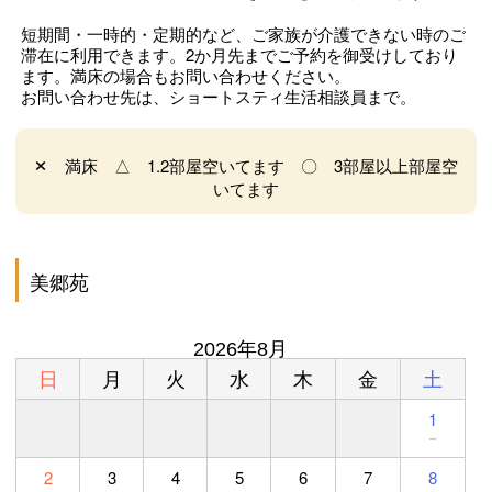
短期間・一時的・定期的など、ご家族が介護できない時のご
滞在に利用できます。2か月先までご予約を御受けしており
ます。満床の場合もお問い合わせください。
お問い合わせ先は、ショートスティ生活相談員まで。
×
満床 △ 1.2部屋空いてます 〇 3部屋以上部屋空
いてます
美郷苑
2026年8月
日
月
火
水
木
金
土
1
－
2
3
4
5
6
7
8