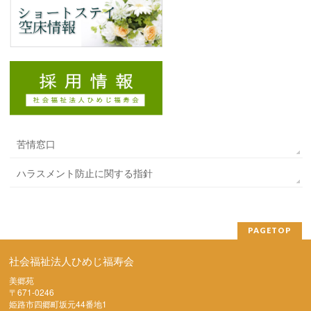
苦情窓口
ハラスメント防止に関する指針
PAGETOP
社会福祉法人ひめじ福寿会
美郷苑
〒671-0246
姫路市四郷町坂元44番地1