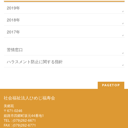
2019年
2018年
2017年
苦情窓口
ハラスメント防止に関する指針
PAGETOP
社会福祉法人ひめじ福寿会
美郷苑
〒671-0246
姫路市四郷町坂元44番地1
TEL : (079)262-6671
FAX : (079)262-6771