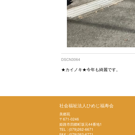
DSCN3064
★カイノキ★今年も綺麗です。
社会福祉法人ひめじ福寿会
美郷苑
〒671-0246
姫路市四郷町坂元44番地1
TEL : (079)262-6671
FAX : (079)262-6771