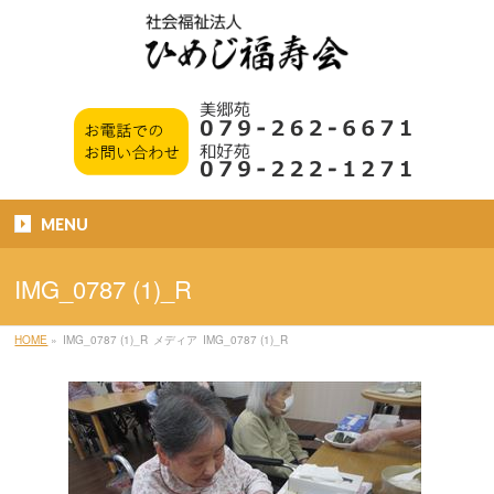
MENU
IMG_0787 (1)_R
HOME
»
IMG_0787 (1)_R
メディア
IMG_0787 (1)_R