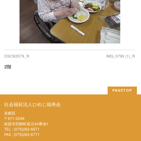
DSCN3579_R
IMG_0790 (1)_R
2階
PAGETOP
社会福祉法人ひめじ福寿会
美郷苑
〒671-0246
姫路市四郷町坂元44番地1
TEL : (079)262-6671
FAX : (079)262-6771