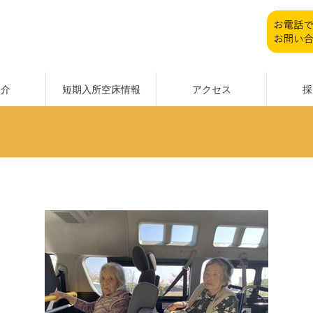
紹介
短期入所空床情報
アクセス
採