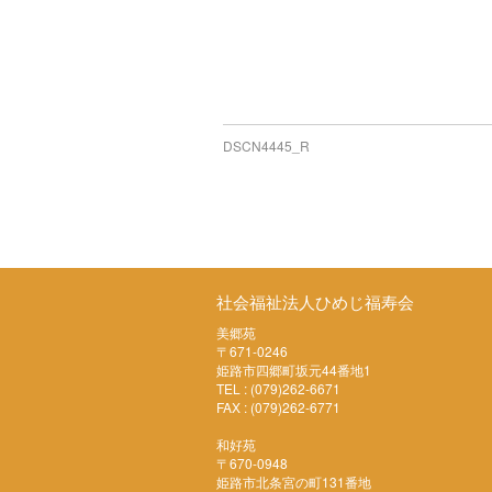
DSCN4445_R
社会福祉法人ひめじ福寿会
美郷苑
〒671-0246
姫路市四郷町坂元44番地1
TEL : (079)262-6671
FAX : (079)262-6771
和好苑
〒670-0948
姫路市北条宮の町131番地