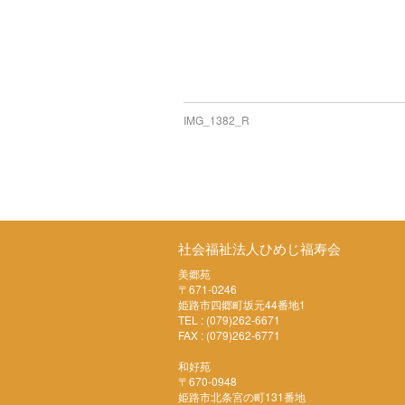
IMG_1382_R
社会福祉法人ひめじ福寿会
美郷苑
〒671-0246
姫路市四郷町坂元44番地1
TEL : (079)262-6671
FAX : (079)262-6771
和好苑
〒670-0948
姫路市北条宮の町131番地