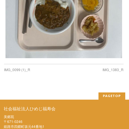
IMG_0099 (1)_R
IMG_1383_R
PAGETOP
社会福祉法人ひめじ福寿会
美郷苑
〒671-0246
姫路市四郷町坂元44番地1