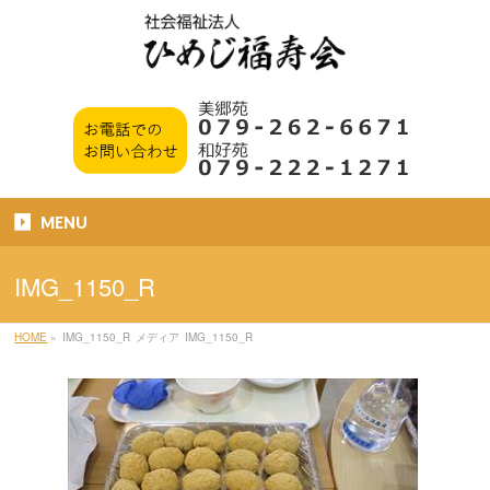
MENU
IMG_1150_R
HOME
»
IMG_1150_R
メディア
IMG_1150_R