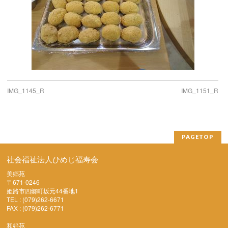
IMG_1145_R
IMG_1151_R
PAGETOP
社会福祉法人ひめじ福寿会
美郷苑
〒671-0246
姫路市四郷町坂元44番地1
TEL : (079)262-6671
FAX : (079)262-6771
和好苑