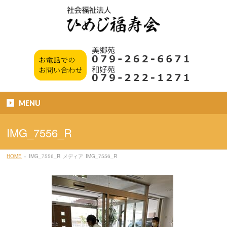
MENU
IMG_7556_R
HOME
»
IMG_7556_R
メディア
IMG_7556_R