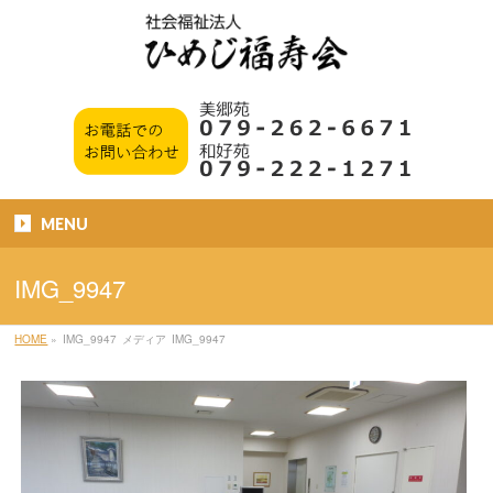
MENU
IMG_9947
HOME
»
IMG_9947
メディア
IMG_9947