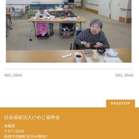
IMG_9946
IMG_9948
PAGETOP
社会福祉法人ひめじ福寿会
美郷苑
〒671-0246
姫路市四郷町坂元44番地1