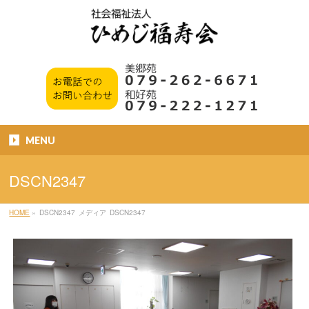
MENU
DSCN2347
HOME
»
DSCN2347
メディア
DSCN2347