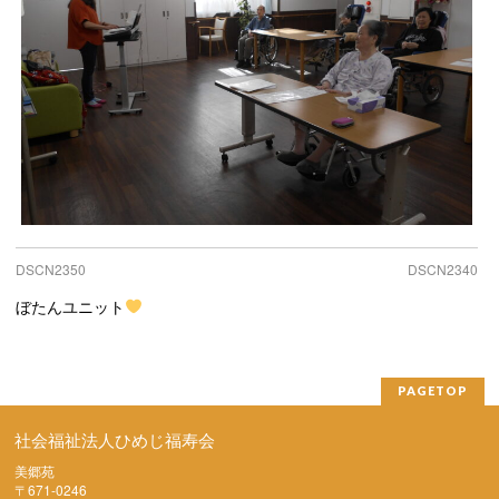
DSCN2350
DSCN2340
ぼたんユニット
PAGETOP
社会福祉法人ひめじ福寿会
美郷苑
〒671-0246