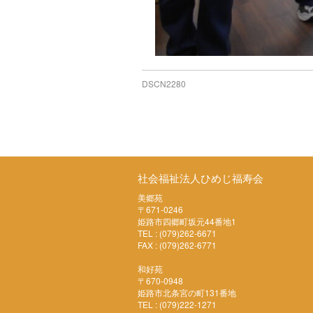
DSCN2280
社会福祉法人ひめじ福寿会
美郷苑
〒671-0246
姫路市四郷町坂元44番地1
TEL : (079)262-6671
FAX : (079)262-6771
和好苑
〒670-0948
姫路市北条宮の町131番地
TEL : (079)222-1271