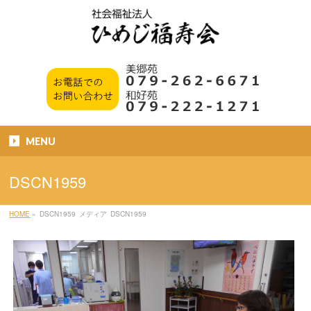
MENU
DSCN1959
HOME
»
DSCN1959
メディア
DSCN1959