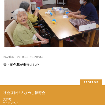
お花作り 2020.9.2DSCN1957
青・黄色花が出来ました。
PAGETOP
社会福祉法人ひめじ福寿会
美郷苑
〒671-0246