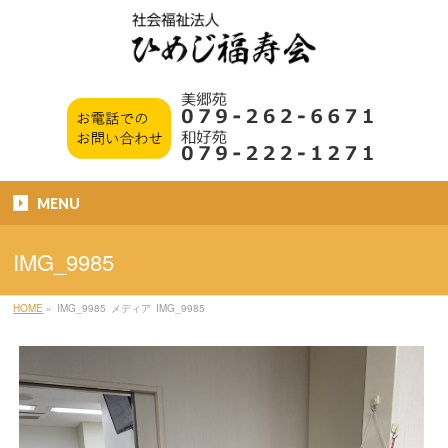
MENU
IMG_9985
HOME
»
IMG_9985
メディア
IMG_9985