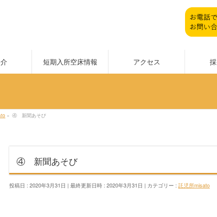
紹介
短期入所空床情報
アクセス
採
to
»
④ 新聞あそび
④ 新聞あそび
投稿日 : 2020年3月31日
最終更新日時 : 2020年3月31日
カテゴリー :
託児所misato