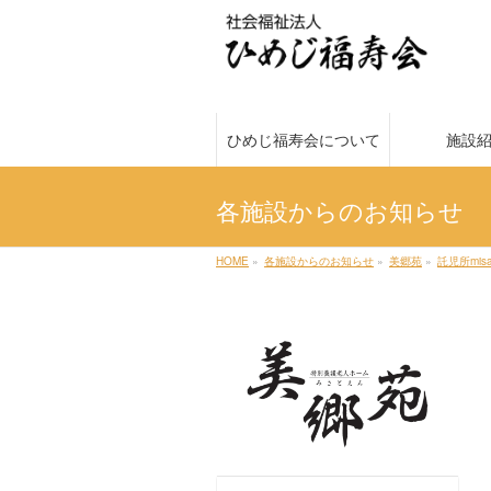
ひめじ福寿会について
施設
各施設からのお知らせ
HOME
»
各施設からのお知らせ
»
美郷苑
»
託児所misa