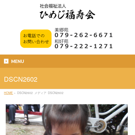
MENU
DSCN2602
HOME
»
DSCN2602
メディア
DSCN2602