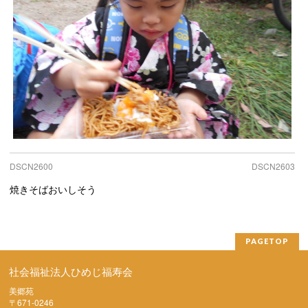
DSCN2600
DSCN2603
焼きそばおいしそう
PAGETOP
社会福祉法人ひめじ福寿会
美郷苑
〒671-0246