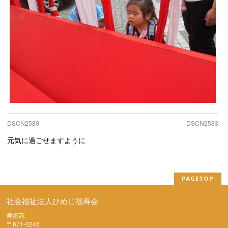
DSCN2580
DSCN2583
元気に過ごせますように
PAGETOP
社会福祉法人ひめじ福寿会
美郷苑
〒671-0246