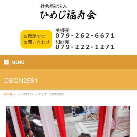
MENU
DSCN2581
HOME
»
DSCN2581
メディア
DSCN2581