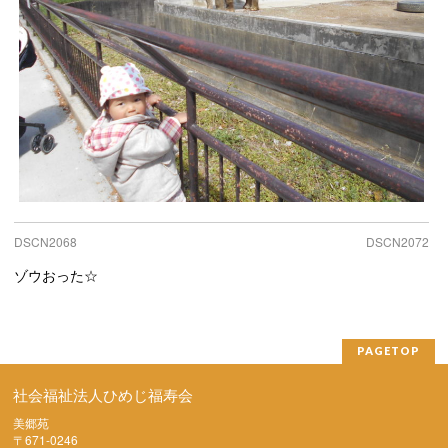
DSCN2068
DSCN2072
ゾウおった☆
PAGETOP
社会福祉法人ひめじ福寿会
美郷苑
〒671-0246