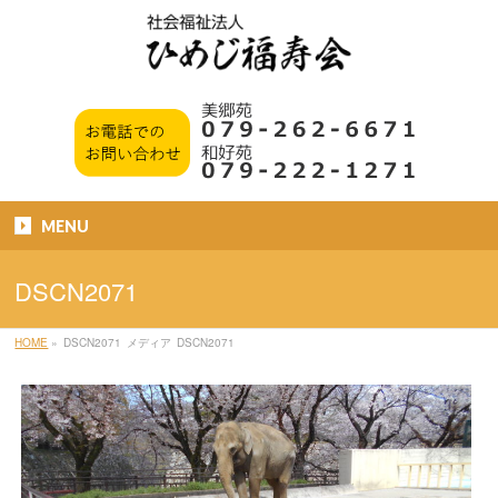
MENU
DSCN2071
HOME
»
DSCN2071
メディア
DSCN2071