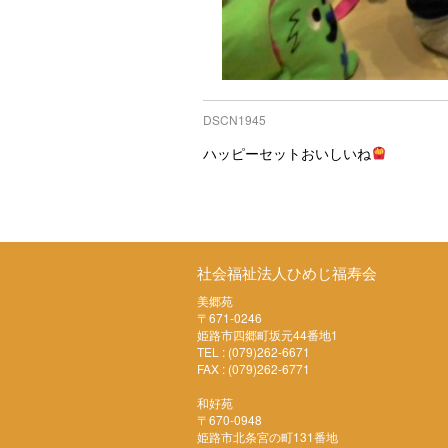
DSCN1945
ハッピーセットおいしいね
社会福祉法人ひめじ福寿会
美郷苑
〒671-0246
姫路市四郷町坂元44番地1
TEL : (079)262-6671
FAX : (079)262-6771
和好苑
〒670-0948
姫路市北条宮の町131番地