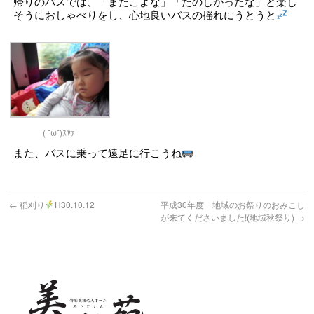
帰りのバスでは、「またこよな」「たのしかったな」と楽し
そうにおしゃべりをし、心地良いバスの揺れにうとうと
( ˘ω˘)ｽﾔｧ
また、バスに乗って遠足に行こうね
←
稲刈り
H30.10.12
平成30年度 地域のお祭りのおみこし
が来てくださいました!(地域秋祭り)
→