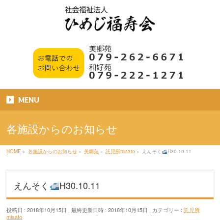
MENU
各施設からのお知らせ
HOME
»
各施設からのお知らせ
»
美郷苑
»
託児所misato
»
えんそく
H30.10.11
えんそく
H30.10.11
投稿日 : 2018年10月15日
最終更新日時 : 2018年10月15日
カテゴリー :
託児所
misato