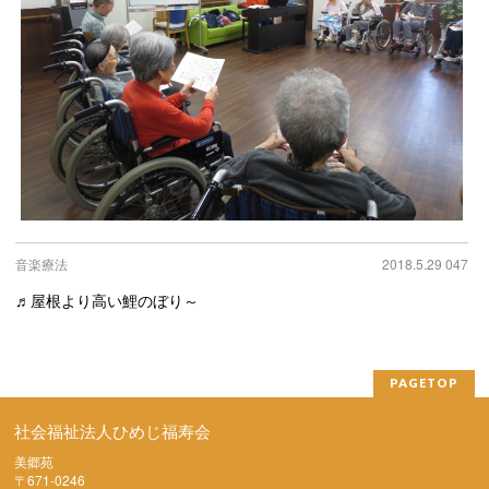
音楽療法
2018.5.29 047
♬屋根より高い鯉のぼり～
PAGETOP
社会福祉法人ひめじ福寿会
美郷苑
〒671-0246